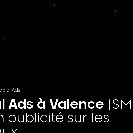
ocial Ads
l Ads à Valence
(SM
 publicité sur les
aux