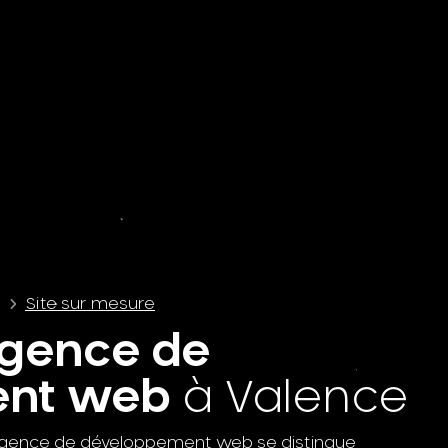
t
Site sur mesure
gence de
ent web
à Valence
e agence de développement web se distingue