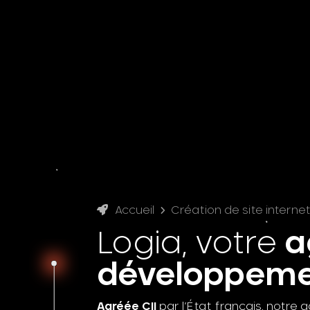
Accueil
Création de site interne
Logia, votre
a
développem
Agréée CII
par l’État français, notr