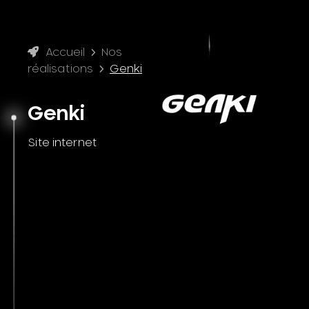
Accueil
Nos
réalisations
Genki
Genki
Site internet