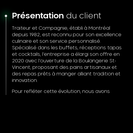
Présentation
du client
Traiteur et Compagnie, établi à Montréal
depuis 1982, est reconnu pour son excellence
culinaire et son service personnalisé.
Spécialisé dans les buffets, réceptions tapas
et cocktails, l’entreprise a élargi son offre en
2020 avec l’ouverture de la Boulangerie St-
Vincent, proposant des pains artisanaux et
des repas prêts à manger alliant tradition et
innovation.
Pour refléter cette évolution, nous avons
entrepris une refonte complète de leur
Voir l'article
Cliquez ici
Vous avez un
projet ?
identité visuelle et développé un site internet
vitrine moderne. Ce site met en valeur leur
expertise culinaire et facilite l’accès à leurs
services, tout en respectant l’esthétique de la
nouvelle charte graphique. Des