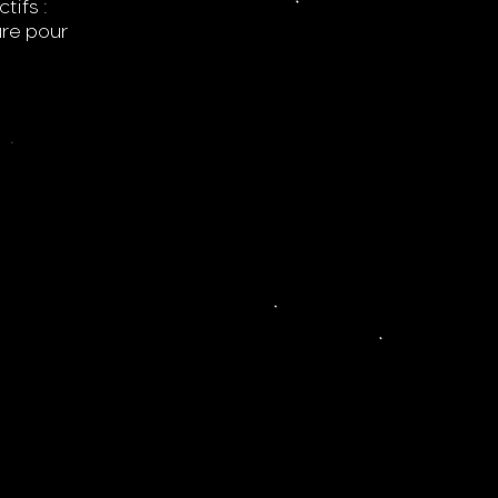
tifs :
ure pour