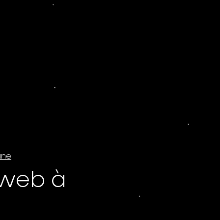
ine
 web à