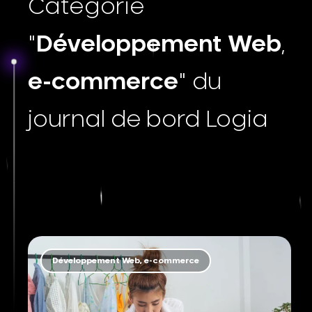
Catégorie
"
Développement Web
,
e-commerce
" du
journal de bord Logia
Voir l'article
Développement Web
,
e-commerce