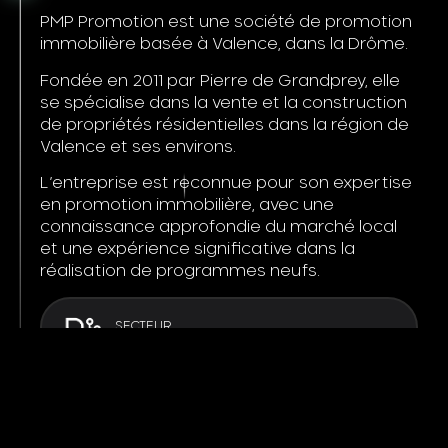
PMP Promotion est une société de promotion
immobilière basée à Valence, dans la Drôme.
Fondée en 2011 par Pierre de Grandprey, elle
se spécialise dans la vente et la construction
de propriétés résidentielles dans la région de
Valence et ses environs.
L’entreprise est reconnue pour son expertise
en promotion immobilière, avec une
connaissance approfondie du marché local
et une expérience significative dans la
réalisation de programmes neufs.
SECTEUR
Service
Voir l'article
Cliquez ici
Vous avez un
projet ?
ACTIVITÉ
Promotion immobilière