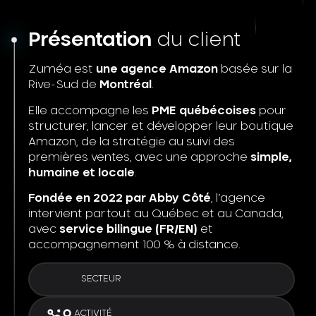
Présentation
du client
Zuméa est
une agence Amazon
basée sur la
Rive-Sud de
Montréal
.
Elle accompagne les
PME québécoises
pour
structurer, lancer et développer leur boutique
Amazon, de la stratégie au suivi des
premières ventes, avec une approche
simple,
humaine et locale
.
Fondée en 2022 par Abby Côté
, l’agence
intervient partout au Québec et au Canada,
avec
service bilingue (FR/EN)
et
accompagnement 100 % à distance.
SECTEUR
ACTIVITÉ