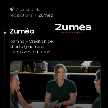
Accueil
Nos
réalisations
Zuméa
Zuméa
Naming – Création de
charte graphique –
Création site internet