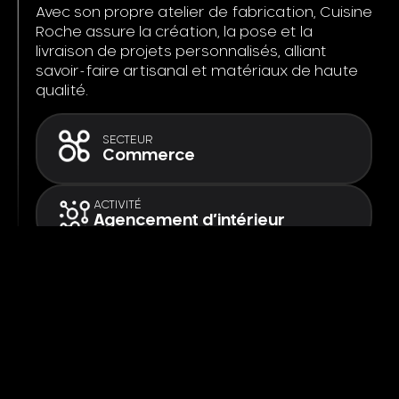
Avec son propre atelier de fabrication, Cuisine
Roche assure la création, la pose et la
livraison de projets personnalisés, alliant
savoir-faire artisanal et matériaux de haute
qualité.
SECTEUR
Commerce
ACTIVITÉ
Agencement d’intérieur
Voir l'article
Cliquez ici
Vous avez un
projet ?
DATE DE LANCEMENT
Novembre 2023