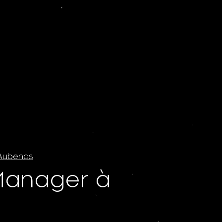
Aubenas
anager à